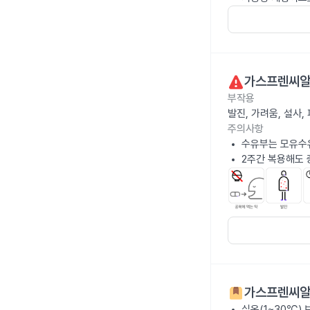
가스프렌씨알
부작용
발진, 가려움, 설사
주의사항
수유부는 모유수
2주간 복용해도 
가스프렌씨알
실온(1~30℃)