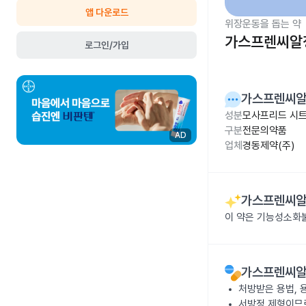
앱 다운로드
위장운동을 돕는 약
가스프렌씨알정
로그인/가입
가스프렌씨알
성분
모사프리드 시트
구분
전문의약품
AD
업체
경동제약(주)
가스프렌씨알
이 약은 기능성소화
가스프렌씨알
처방받은 용법, 
서방정 제형이므