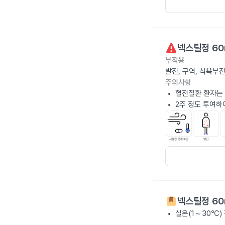
넥스틸정 60
부작용
발진, 구역, 식욕부
주의사항
혈전질환 환자는 
2주 정도 투여하
넥스틸정 60
실온(1～30℃)