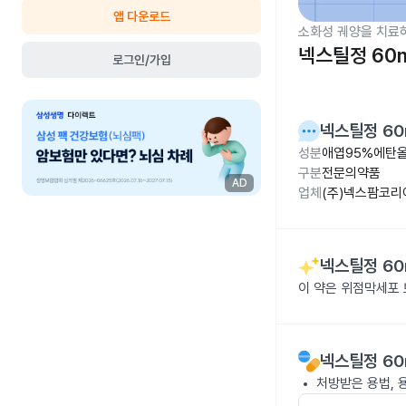
앱 다운로드
소화성 궤양을 치료
넥스틸정 60
로그인/가입
넥스틸정 60
성분
애엽95%에탄올
구분
전문의약품
AD
업체
(주)넥스팜코리
넥스틸정 60
이 약은 위점막세포 
넥스틸정 60
처방받은 용법, 