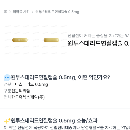
홈
의약품 사전
원투스테리드연질캡슐 0.5mg
전립선이 커지는 증상을 치료하는 약
원투스테리드연질캡슐 0.
원투스테리드연질캡슐 0.5mg
, 어떤 약인가요?
성분
두타스테리드 0.5mg
구분
전문의약품
업체
한국휴텍스제약(주)
원투스테리드연질캡슐 0.5mg
효능/효과
이 약은 전립선에 작용하여 전립선비대증이나 남성형탈모를 치료하는 약입