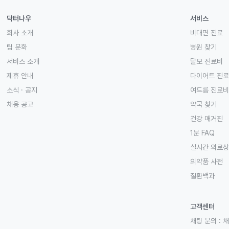
닥터나우
서비스
회사 소개
비대면 진료
팀 문화
병원 찾기
서비스 소개
탈모 진료비
제휴 안내
다이어트 진
소식 · 공지
여드름 진료비
채용 공고
약국 찾기
건강 매거진
1분 FAQ
실시간 의료
의약품 사전
질환백과
고객센터
채팅 문의 :
채