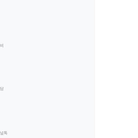
료비
상담
널톡