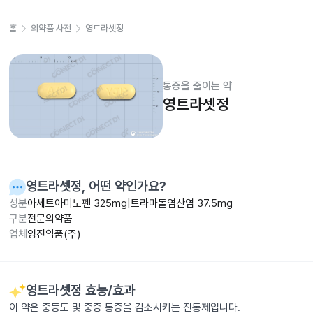
홈
의약품 사전
영트라셋정
통증을 줄이는 약
영트라셋정
영트라셋정
, 어떤 약인가요?
성분
아세트아미노펜 325mg|트라마돌염산염 37.5mg
구분
전문의약품
업체
영진약품(주)
영트라셋정
효능/효과
이 약은 중등도 및 중증 통증을 감소시키는 진통제입니다.