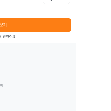
아보기
처방받았어요
료비