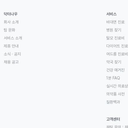
닥터나우
서비스
회사 소개
비대면 진료
팀 문화
병원 찾기
서비스 소개
탈모 진료비
제휴 안내
다이어트 진
소식 · 공지
여드름 진료비
채용 공고
약국 찾기
건강 매거진
1분 FAQ
실시간 의료
의약품 사전
질환백과
고객센터
채팅 문의 :
채