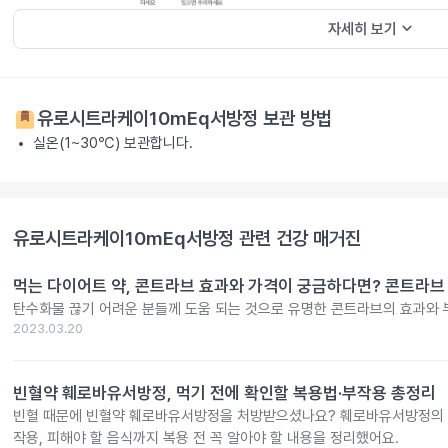
keyboard_arrow_down
자세히 보기
유로시트라케이10mEq서방정
보관 방법
실온(1~30℃) 보관합니다.
유로시트라케이10mEq서방정
관련 건강 매거진
먹는 다이어트 약, 콘트라브 효과와 가격이 궁금하다면? 콘트라브 
탄수화물 끊기 어려운 분들께 도움 되는 것으로 유명한 콘트라브의 효과와 
2023.03.20
빈혈약 훼로바유서방정, 먹기 전에 확인할 복용법·부작용 총정리
빈혈 때문에 빈혈약 훼로바유서방정을 처방받으셨나요? 훼로바유서방정의 효
작용, 피해야 할 음식까지 복용 전 꼭 알아야 할 내용을 정리했어요.