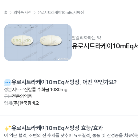
홈
의약품 사전
유로시트라케이10mEq서방정
알칼리화하는 약
유로시트라케이10mEq
유로시트라케이10mEq서방정
, 어떤 약인가요?
성분
시트르산칼륨 수화물 1080mg
구분
전문의약품
업체
(주)한국팜비오
유로시트라케이10mEq서방정
효능/효과
이 약은 혈액, 소변의 산 수치를 낮추어 요로결석, 통풍 및 산성증을 치료하