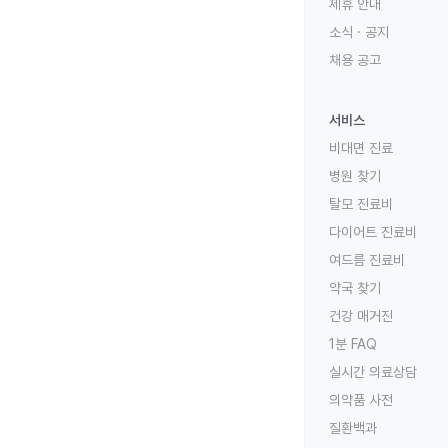
제휴 안내
소식 · 공지
채용 공고
서비스
비대면 진료
병원 찾기
탈모 진료비
다이어트 진료비
여드름 진료비
약국 찾기
건강 매거진
1분 FAQ
실시간 의료상담
의약품 사전
질환백과