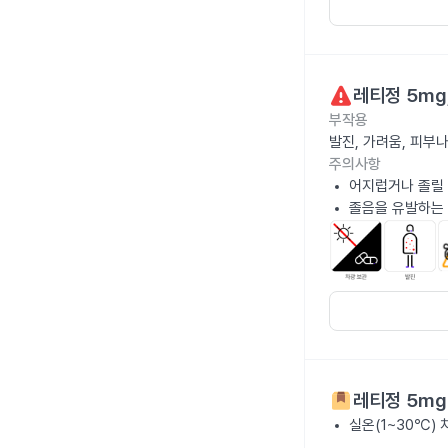
레티정 5mg
부작용
발진, 가려움, 피부
주의사항
어지럽거나 졸릴 
졸음을 유발하는 
레티정 5mg
실온(1~30℃)