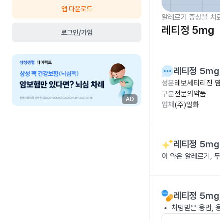
앱 다운로드
알레르기 증상을 치
레티정 5mg
로그인/가입
레티정 5mg
성분
레보세티리진 염
구분
전문의약품
AD
업체
(주)일화
레티정 5mg
이 약은 알레르기, 
레티정 5mg
처방받은 용법, 