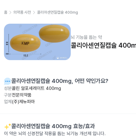
홈
의약품 사전
콜리아센연질캡슐 400mg
뇌 기능을 돕는 약
콜리아센연질캡슐 400m
콜리아센연질캡슐 400mg
, 어떤 약인가요?
성분
콜린 알포세레이트 400mg
구분
전문의약품
업체
(주)제뉴파마
콜리아센연질캡슐 400mg
효능/효과
이 약은 뇌의 신경전달 작용을 돕는 뇌기능 개선제 입니다.