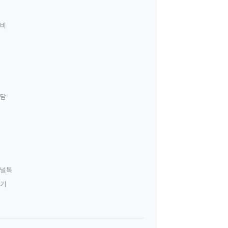
료비
상담
널톡
하기