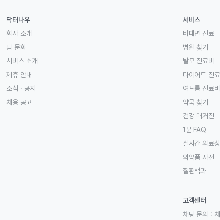
닥터나우
서비스
회사 소개
비대면 진료
팀 문화
병원 찾기
서비스 소개
탈모 진료비
제휴 안내
다이어트 진
소식 · 공지
여드름 진료비
채용 공고
약국 찾기
건강 매거진
1분 FAQ
실시간 의료
의약품 사전
질환백과
고객센터
채팅 문의 :
채