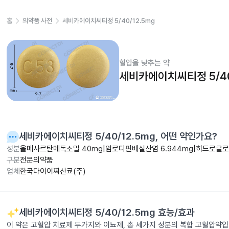
홈
의약품 사전
세비카에이치씨티정 5/40/12.5mg
혈압을 낮추는 약
세비카에이치씨티정 5/40
세비카에이치씨티정 5/40/12.5mg
, 어떤 약인가요?
성분
올메사르탄메독소밀 40mg|암로디핀베실산염 6.944mg|히드로클로로
구분
전문의약품
업체
한국다이이찌산쿄(주)
세비카에이치씨티정 5/40/12.5mg
효능/효과
이 약은 고혈압 치료제 두가지와 이뇨제, 총 세가지 성분의 복합 고혈압약입