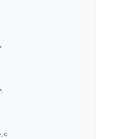
료비
상담
널톡