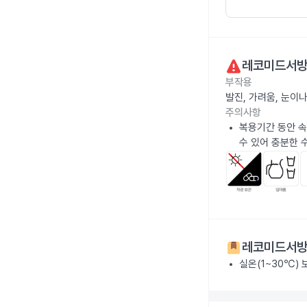
레코미드서방
부작용
발진, 가려움, 눈이
주의사항
복용기간 동안 속
수 있어 충분한 
레코미드서방
실온(1~30℃)