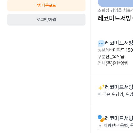
앱 다운로드
소화성 궤양을 치료
레코미드서방정
로그인/가입
레코미드서방
성분
레바미피드 15
구분
전문의약품
업체
(주)유한양행
레코미드서방
이 약은 위궤양, 위
레코미드서방
처방받은 용법, 