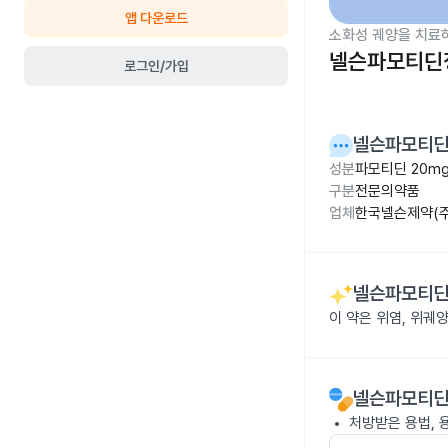
앱 다운로드
소화성 궤양을 치료
넬슨파모티딘정
로그인/가입
넬슨파모티딘
성분
파모티딘 20m
구분
전문의약품
업체
한국넬슨제약(주
넬슨파모티딘
이 약은 위염, 위궤
넬슨파모티딘
처방받은 용법, 