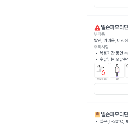
넬슨파모티딘
부작용
발진, 가려움, 비정
주의사항
복용기간 동안 속
수유부는 모유수
넬슨파모티딘
실온(1~30℃)