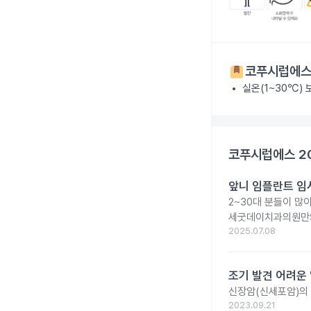
코푸시럽에스 
실온(1~30℃)
코푸시럽에스 2
앞니 임플란트 임
2~30대 분들이 많
세굿데이치과의원만의
2025.07.08
조기 발견 어려운 
신장암(신세포암)의 
2023.09.21