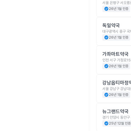
서울 은평구 서오릉로
check_circle
26년 1월 인증
독일약국
대구광역시 중구 국
check_circle
26년 1월 인증
가좌마트약국
인천 서구 가정로15
check_circle
26년 1월 인증
강남옵티마정
서울 강남구 강남대로
check_circle
26년 1월 인증
뉴그랜드약국
경기 안양시 동안구 
check_circle
25년 12월 인증