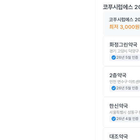
코푸시럽에스 2
코푸시럽에스 20
최저
3,000
원
화정그린약국
경기 고양시 덕양구 
check_circle
26년 5월 인증
2층약국
인천 연수구 아트센터
check_circle
26년 5월 인증
한신약국
서울특별시 성동구 
check_circle
26년 4월 인증
대조약국