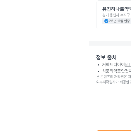
유진하나로약
경기 용인시 수지구 
check_circle
25년 11월 인증
정보 출처
커넥트디아이
ht
식품의약품안전
본 콘텐츠의 저작권은 저
외부저작권자가 제공한 