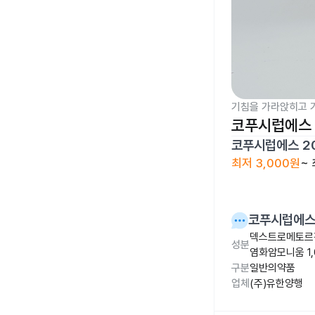
기침을 가라앉히고 
코푸시럽에스 
코푸시럽에스 2
최저
3,000원
~
코푸시럽에스 
덱스트로메토르판
성분
염화암모니움 1,
구분
일반의약품
업체
(주)유한양행