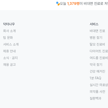
오늘
1,379명
이 비대면 진료로 
닥터나우
서비스
회사 소개
비대면 진료
팀 문화
병원 찾기
서비스 소개
탈모 진료비
제휴 안내
다이어트 진
소식 · 공지
여드름 진료비
채용 공고
약국 찾기
건강 매거진
1분 FAQ
실시간 의료
의약품 사전
질환백과