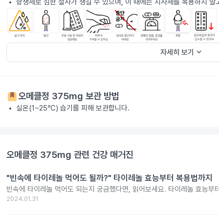
항생제로 심한 설사가 생길 수 있으며, 이 때에는 지사제를 복용하지 말
keyboard_arrow_down
자세히 보기
오메클정 375mg
보관 방법
실온(1~25℃) 습기를 피해 보관합니다.
오메클정 375mg
관련 건강 매거진
"빈속에 타이레놀 먹어도 될까?" 타이레놀 효능부터 복용법까지
빈속에 타이레놀 먹어도 되는지 궁금했다면, 읽어보세요. 타이레놀 효능부
2024.01.31