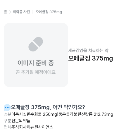
홈
의약품 사전
오메클정 375mg
세균감염을 치료하는 약
오메클정 375mg
오메클정 375mg
, 어떤 약인가요?
성분
아목시실린수화물 250mg|묽은클라불란산칼륨 212.73mg
구분
전문의약품
업체
주식회사제뉴원사이언스