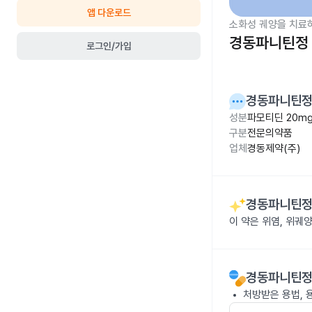
앱 다운로드
소화성 궤양을 치료
경동파니틴정 
로그인/가입
경동파니틴정
성분
파모티딘 20m
구분
전문의약품
업체
경동제약(주)
경동파니틴정
이 약은 위염, 위궤
경동파니틴정
처방받은 용법, 