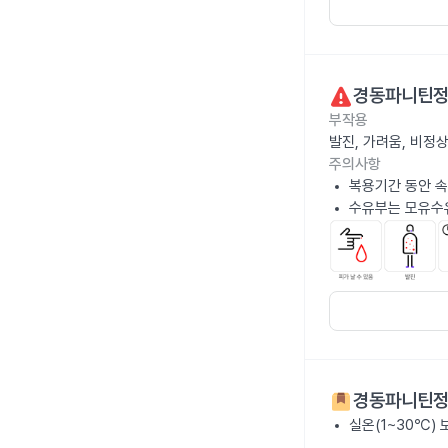
경동파니틴정
부작용
발진, 가려움, 비정
주의사항
복용기간 동안 속
수유부는 모유수
경동파니틴정
실온(1~30℃)