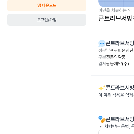
앱 다운로드
비만을 치료하는 약
콘트라브서방
로그인/가입
콘트라브서
성분
부프로피온염산염
구분
전문의약품
업체
광동제약(주)
콘트라브서
이 약은 식욕을 억
콘트라브서
처방받은 용법, 