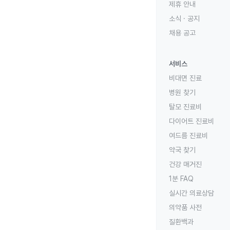
제휴 안내
소식 · 공지
채용 공고
서비스
비대면 진료
병원 찾기
탈모 진료비
다이어트 진료비
여드름 진료비
약국 찾기
건강 매거진
1분 FAQ
실시간 의료상담
의약품 사전
질환백과