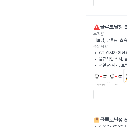
글루코닐정 
부작용
피로감, 근육통, 호
주의사항
CT 검사가 예정
불규칙한 식사, 
저혈당(허기, 흐
글루코닐정 
실온(1~30℃)