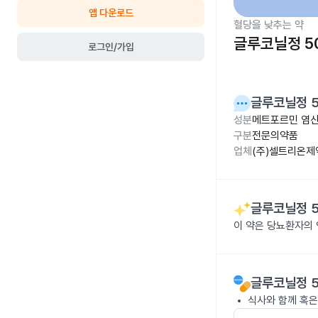
앱 다운로드
혈당을 낮추는 약
글루코닐정 5
로그인/가입
글루코닐정 
성분
메트포르민 염산
구분
전문의약품
업체
(주)셀트리온제
글루코닐정 
이 약은 당뇨환자의
글루코닐정 
식사와 함께 혹은