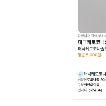
곰팡이균 감염 부위
태극케토코나졸
태극케토코나졸크
평균
5,000원
태극케토코나
성분
케토코나졸 20
구분
일반의약품
업체
태극제약(주)