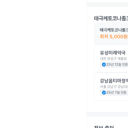
태극케토코나졸크
태극케토코나졸크
최저
5,000
원
유성미래약국
대전 유성구 계룡로 
check_circle
25년 12월 인증
강남옵티마정
서울 강남구 강남대로
check_circle
25년 7월 인증