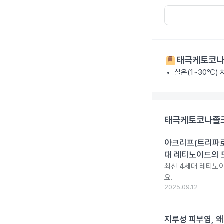
태극케토코나
실온(1~30℃)
태극케토코나졸크
아크리프(트리파로텐
대 레티노이드의 
최신 4세대 레티노이
요.
2025.09.12
지루성 피부염, 왜