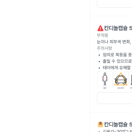
칸디놀캡슐 
부작용
눈이나 피부색 변화,
주의사항
임의로 복용을 중
졸릴 수 있으므로
태아에게 유해할 
칸디놀캡슐 
실온(1~30℃)