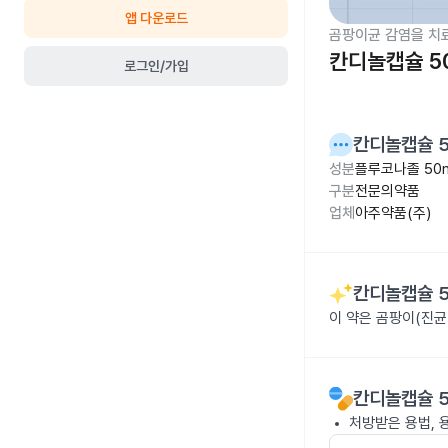
앱 다운로드
곰팡이균 감염을 치
칸디놀캡슐 5
로그인/가입
칸디놀캡슐 
성분
플루코나졸 50
구분
전문의약품
업체
아주약품(주)
칸디놀캡슐 
이 약은 곰팡이(진균
칸디놀캡슐 
처방받은 용법, 