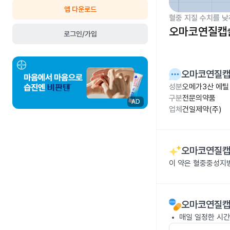
앱 다운로드
혈중 지질 수치를 낮
오마코연질캡슐
로그인/가입
오마코연질캡
성분
오메가3산 에틸 
구분
전문의약품
AD
업체
건일제약(주)
오마코연질캡
이 약은 혈중중성지
오마코연질캡
매일 일정한 시간