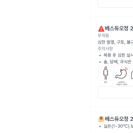
베스듀오정 2
부작용
심한 발열, 구토, 
주의사항
복용 후 심한 설
술, 담배, 과식
베스듀오정 2
실온(1~30℃)