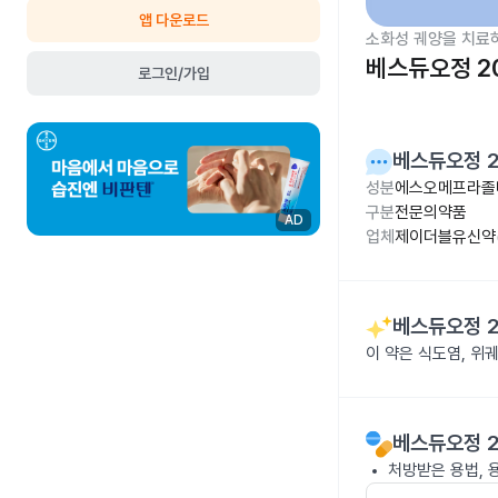
앱 다운로드
소화성 궤양을 치료
베스듀오정 2
로그인/가입
베스듀오정 2
성분
에스오메프라졸마
구분
전문의약품
AD
업체
제이더블유신약(
베스듀오정 2
이 약은 식도염, 위
베스듀오정 2
처방받은 용법, 