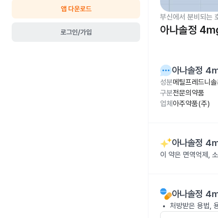
앱 다운로드
부신에서 분비되는 
아나솔정 4m
로그인/가입
아나솔정 4
성분
메틸프레드니솔
구분
전문의약품
업체
아주약품(주)
아나솔정 4
이 약은 면역억제,
아나솔정 4
처방받은 용법, 