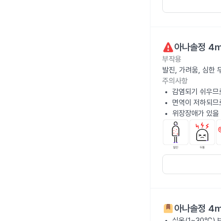
아나솔정 4
부작용
발진, 가려움, 심한
주의사항
감염되기 쉬우므로
면역이 저하되므
위장장애가 있을 
아나솔정 4
실온(1~30℃)