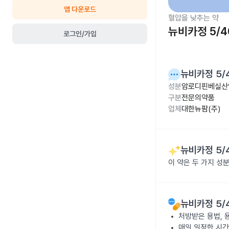
앱 다운로드
혈압을 낮추는 약
뉴비카정 5/4
로그인/가입
뉴비카정 5/
성분
암로디핀베실산염
구분
전문의약품
업체
대한뉴팜(주)
뉴비카정 5/
이 약은 두 가지 
뉴비카정 5/
처방받은 용법, 
매일 일정한 시간