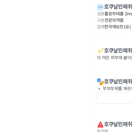
호쿠날린패취
성분
툴로부테롤 2m
구분
전문의약품
업체
한국애보트(유)
호쿠날린패취
이 약은 피부에 붙
호쿠날린패취
부착부위를 깨끗이
호쿠날린패취
부작용