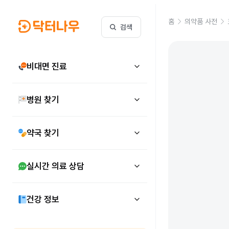
홈
의약품 사전
검색
비대면 진료
병원 찾기
약국 찾기
실시간 의료 상담
건강 정보