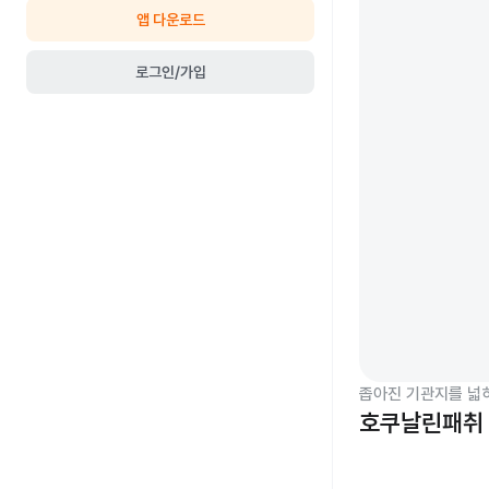
앱 다운로드
로그인/가입
좁아진 기관지를 넓
호쿠날린패취 