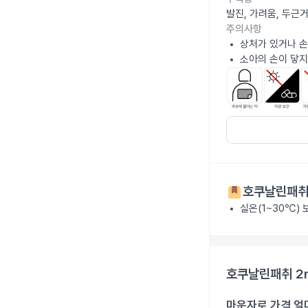
발진, 가려움, 두근
주의사항
상처가 있거나 손
소아의 손이 닿지
호쿠날린패취
실온(1~30℃)
호쿠날린패취 2
마운자로 가격 얼마