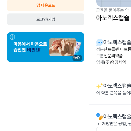
앱 다운로드
근육을 풀어주는 약
아노렉스캡슐 
로그인/가입
아노렉스캡슐
성분
단트롤렌 나트륨
구분
전문의약품
AD
업체
(주)유영제약
아노렉스캡슐
이 약은 근육을 풀
아노렉스캡슐
처방받은 용법, 