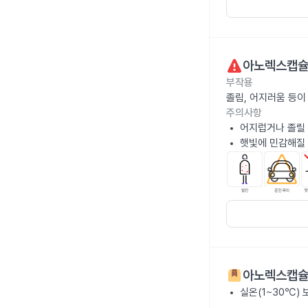
아노렉스캡슐
부작용
졸림, 어지러움 등이
주의사항
어지럽거나 졸릴 
햇빛에 민감해질 
아노렉스캡슐
실온(1~30℃)