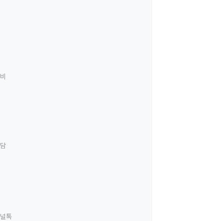
료비
상담
널톡