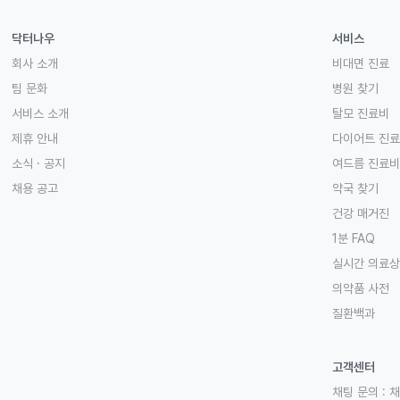
닥터나우
서비스
회사 소개
비대면 진료
팀 문화
병원 찾기
서비스 소개
탈모 진료비
제휴 안내
다이어트 진
소식 · 공지
여드름 진료비
채용 공고
약국 찾기
건강 매거진
1분 FAQ
실시간 의료
의약품 사전
질환백과
고객센터
채팅 문의 :
채