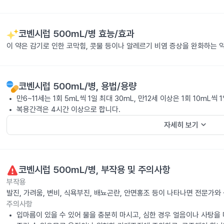
코벤시럽 500mL/병
효능/효과
이 약은 감기로 인한 코막힘, 콧물 등이나 알레르기 비염 증상을 완화하는 
코벤시럽 500mL/병
, 용법/용량
만6~11세는 1회 5mL씩 1일 최대 30mL, 만12세 이상은 1회 10mL씩
복용간격은 4시간 이상으로 합니다.
keyboard_arrow_down
자세히 보기
코벤시럽 500mL/병
, 부작용 및 주의사항
부작용
발진, 가려움, 변비, 식욕부진, 배뇨곤란, 안면홍조 등이 나타나면 전문가와
주의사항
입마름이 있을 수 있어 물을 충분히 마시고, 심한 경우 얼음이나 사탕을