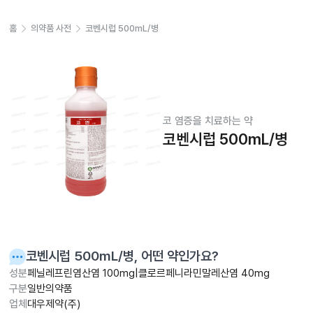
홈
의약품 사전
코벤시럽 500mL/병
코 염증을 치료하는 약
코벤시럽 500mL/병
코벤시럽 500mL/병
, 어떤 약인가요?
성분
페닐레프린염산염 100mg|클로르페니라민말레산염 40mg
구분
일반의약품
업체
대우제약(주)