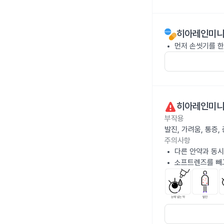
히아레인미니점
먼저 손씻기를 한
히아레인미니점
부작용
발진, 가려움, 통증
주의사항
다른 안약과 동시
소프트렌즈를 빼고