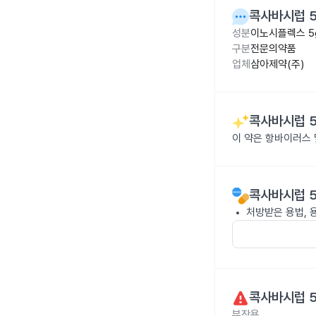
콕사바시럽 5
성분
이노시플렉스 5
구분
전문의약품
업체
삼아제약(주)
콕사바시럽 5
이 약은 항바이러스
콕사바시럽 5
처방받은 용법, 
콕사바시럽 5
부작용