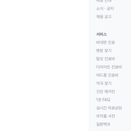
제휴 안내
소식 · 공지
채용 공고
서비스
비대면 진료
병원 찾기
탈모 진료비
다이어트 진료비
여드름 진료비
약국 찾기
건강 매거진
1분 FAQ
실시간 의료상담
의약품 사전
질환백과