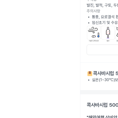
발진, 발적, 구토,
주의사항
통풍, 요로결석 
임신초기 및 수유
콕사바시럽 5
실온(1~30℃)
콕사바시럽 500
"해외여행 상비약 