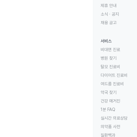
제휴 안내
소식 · 공지
채용 공고
서비스
비대면 진료
병원 찾기
탈모 진료비
다이어트 진료비
여드름 진료비
약국 찾기
건강 매거진
1분 FAQ
실시간 의료상담
의약품 사전
질환백과