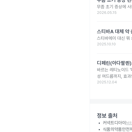
무좀 초기 증상 관
무좀 초기 증상에 사
2026.05.15
스티바A 대체 약 
스티바에이 대신 뭐
2025.10.10
디페린(아다팔렌)
바르는 레티노이드 '
성 여드름까지, 효과
2025.12.04
정보 출처
커넥트디아이
ht
식품의약품안전