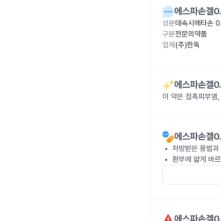
에스파손겔0.
성분
데속시메타손 0
구분
전문의약품
업체
(주)한독
에스파손겔0.
이 약은 접촉피부염,
에스파손겔0.
처방받은 용법과 
환부에 얇게 바르
에스파손겔0.