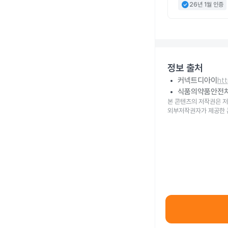
check_circle
26년 1월 인증
정보 출처
커넥트디아이
ht
식품의약품안전
본 콘텐츠의 저작권은 저
외부저작권자가 제공한 