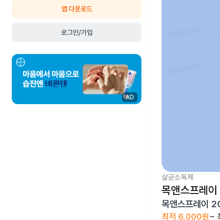
앱 다운로드
로그인/가입
AD
살균소독제
목앤스프레이 
목앤스프레이 2
최저
6,000원
~