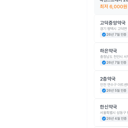
목앤스프레이 20
최저
6,000
원
고덕중앙약국
경기 평택시 고덕면 
check_circle
26년 7월 인증
하은약국
충청남도 천안시 서북
check_circle
26년 7월 인증
2층약국
인천 연수구 아트센터
check_circle
26년 5월 인증
한신약국
서울특별시 성동구 
check_circle
26년 4월 인증