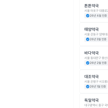
튼튼약국
서울 마포구 대흥로2
check_circle
26년 4월 인증
태양약국
서울 강동구 양재대로
check_circle
26년 3월 인증
바다약국
서울 동대문구 왕산로
check_circle
26년 2월 인증
대조약국
서울 은평구 서오릉로
check_circle
26년 1월 인증
독일약국
대구광역시 중구 국