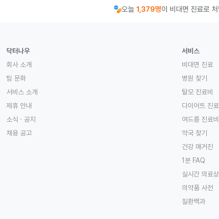
오늘
1,379명
이 비대면 진료로 
닥터나우
서비스
회사 소개
비대면 진료
팀 문화
병원 찾기
서비스 소개
탈모 진료비
제휴 안내
다이어트 진
소식 · 공지
여드름 진료비
채용 공고
약국 찾기
건강 매거진
1분 FAQ
실시간 의료
의약품 사전
질환백과