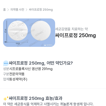
홈
의약품 사전
싸이프로정 250mg
세균감염을 치료하는 약
싸이프로정 250mg
싸이프로정 250mg
, 어떤 약인가요?
성분
시프로플록사신 염산염 291mg
구분
전문의약품
업체
동성제약(주)
싸이프로정 250mg
효능/효과
이 약은 세균증식을 억제하고 사멸시키는 퀴놀론계 항생제 입니다.