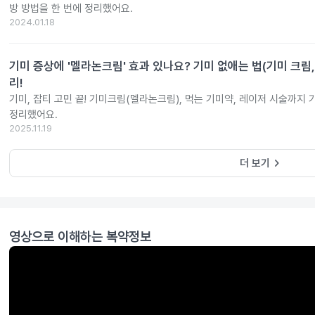
방 방법을 한 번에 정리했어요.
2024.01.18
기미 증상에 '멜라논크림' 효과 있나요? 기미 없애는 법(기미 크림,
리!
기미, 잡티 고민 끝! 기미크림(멜라논크림), 먹는 기미약, 레이저 시술까지
정리했어요.
2025.11.19
keyboard_arrow_right
더 보기
영상으로 이해하는 복약정보