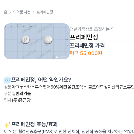
홈
의약품 사전
프리페민정
갱년기증상을 조절하는 약
프리페민정
프리페민정
가격
평균
55,000원
프리페민정
, 어떤 약인가요?
성분
아그누스카스투스열매60%에탄올건조엑스·콜로이드성이산화규소혼합
구분
일반의약품
업체
(주)종근당
프리페민정
효능/효과
이 약은 월경전증후군(PMS)로 인한 신체적, 정신적 증상을 치료하는 약입