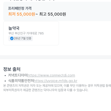
프리페민정
가격
최저
55,000
원
~ 최고
55,000
원
늘약국
부산 부산진구 가야대로 785
check_circle
26년 7월 인증
정보 출처
커넥트디아이
https://www.connectdi.com
식품의약품안전처
https://uvoice.mfds.go.kr
본 콘텐츠의 저작권은 저자 또는 제공처에 있으며, 이를 무단 이용하는 경우 저작권법 등에
외부저작권자가 제공한 콘텐츠는 닥터나우의 입장과 다를 수 있습니다.