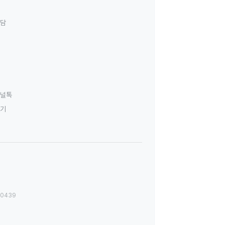
상담
널톡
하기
00439