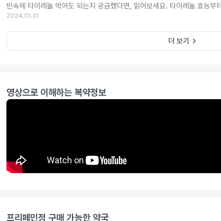
빈속에 타이레놀 먹어도 되는지 궁금했다면, 읽어보세요. 타이레놀 효능부
2024.01.31
keyboard_arrow_right
더 보기
영상으로 이해하는 복약정보
프리페민정
구매 가능한 약국