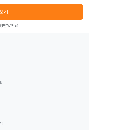
아보기
처방받았어요
료비
상담