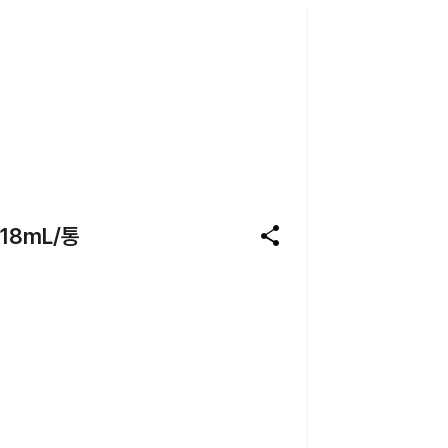
share
8mL/통