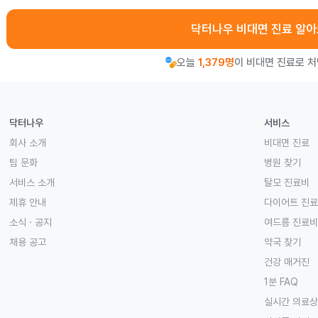
닥터나우 비대면 진료 알
오늘
1,379명
이 비대면 진료로 
닥터나우
서비스
회사 소개
비대면 진료
팀 문화
병원 찾기
서비스 소개
탈모 진료비
제휴 안내
다이어트 진
소식 · 공지
여드름 진료비
채용 공고
약국 찾기
건강 매거진
1분 FAQ
실시간 의료