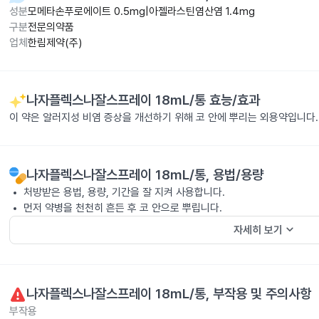
성분
모메타손푸로에이트 0.5mg|아젤라스틴염산염 1.4mg
구분
전문의약품
업체
한림제약(주)
나자플렉스나잘스프레이 18mL/통
효능/효과
이 약은 알러지성 비염 증상을 개선하기 위해 코 안에 뿌리는 외용약입니다.
나자플렉스나잘스프레이 18mL/통
, 용법/용량
처방받은 용법, 용량, 기간을 잘 지켜 사용합니다.
먼저 약병을 천천히 흔든 후 코 안으로 뿌립니다.
keyboard_arrow_down
자세히 보기
나자플렉스나잘스프레이 18mL/통
, 부작용 및 주의사항
부작용