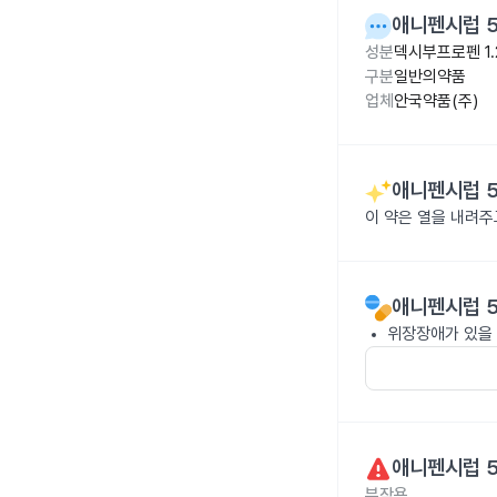
애니펜시럽 5
성분
덱시부프로펜 1.
구분
일반의약품
업체
안국약품(주)
애니펜시럽 5
이 약은 열을 내려
애니펜시럽 5
위장장애가 있을 
애니펜시럽 5
부작용