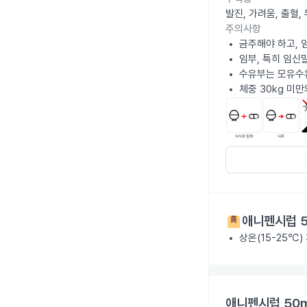
발진, 가려움, 출혈
주의사항
금주해야 하고, 
임부, 특히 임신
수유부는 모유수
체중 30kg 미만
애니펜시럽 5
상온(15-25℃)
애니펜시럽 50