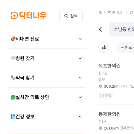
홈
병원 찾기
검
검색
비대면 진료
관련도 
병원 찾기
목포한의원 병원 상세 
목포한의원
한의원
약국 찾기
휴무
306.2km
전라남도
야간진료
실시간 의료 상담
동제한의원 병원 상세 
동제한의원
건강 정보
한의원
261.6km
광주광역