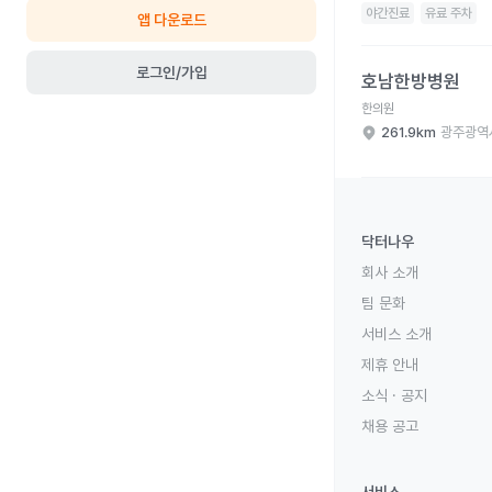
야간진료
유료 주차
앱 다운로드
호남한방병원 병원 상세
로그인/가입
호남한방병원
한의원
261.9km
광주광역
닥터나우
회사 소개
팀 문화
서비스 소개
제휴 안내
소식 · 공지
채용 공고