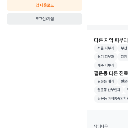
앱 다운로드
로그인/가입
다른 지역 피부
서울 피부과 병원 
부산 
서울 피부과
부산
경기 피부과 병원 
강원 
경기 피부과
강원
제주 피부과 병원 
제주 피부과
필운동 다른 진
필운동 내과 병원 
필운동
필운동 내과
필운
필운동 산부인과 병
필
필운동 산부인과
필운동 마취통증의
필운동 마취통증의학
닥터나우