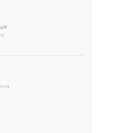
널톡
하기
00439