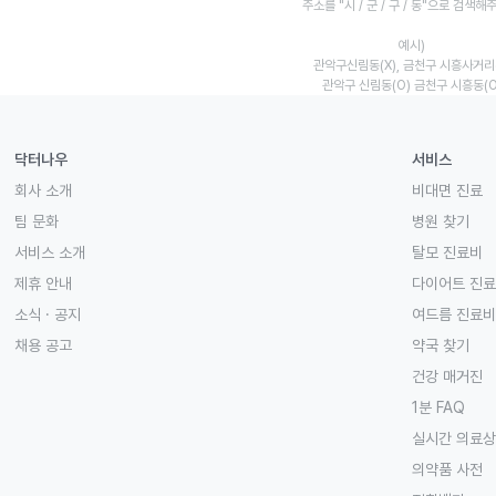
주소를 "시 / 군 / 구 / 동"으로 검색해
예시)
관악구신림동(X), 금천구 시흥사거리(
관악구 신림동(O) 금천구 시흥동(O
닥터나우
서비스
회사 소개
비대면 진료
팀 문화
병원 찾기
서비스 소개
탈모 진료비
제휴 안내
다이어트 진
소식 · 공지
여드름 진료비
채용 공고
약국 찾기
건강 매거진
1분 FAQ
실시간 의료
의약품 사전