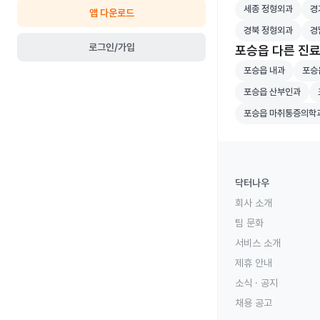
세종 정형외과 병원
경기
세종 정형외과
경
앱 다운로드
경북 정형외과 병원
경남
경북 정형외과
경
로그인/가입
포승읍 다른 진
포승읍 내과 병원 
포승읍
포승읍 내과
포승
포승읍 산부인과 병
포
포승읍 산부인과
포승읍 마취통증의
포승읍 마취통증의학
닥터나우
회사 소개
팀 문화
서비스 소개
제휴 안내
소식 · 공지
채용 공고