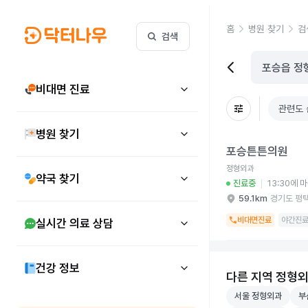
홈
병원 찾기
검
검색
비대면 진료
관련도 
병원 찾기
포승튼튼의원 병원 상세
포승튼튼의원
정형외과
약국 찾기
진료중
13:30에 
59.1km
경기도 평
비대면진료
야간진
실시간 의료 상담
건강 정보
다른 지역 정형
서울 정형외과 병원
부산
서울 정형외과
부