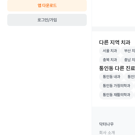
앱 다운로드
로그인/가입
다른 지역 치과
서울 치과 병원 검
부산 치
서울 치과
부산 
충북 치과 병원 검
충남 치
충북 치과
충남 
통인동 다른 진
통인동 내과 병원 
통인동
통인동 내과
통인
통인동 가정의학과 
통인동 가정의학과
통인동 재활의학과 
통인동 재활의학과
닥터나우
회사 소개