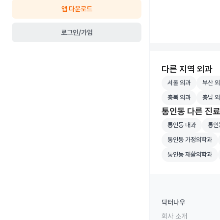
앱 다운로드
로그인/가입
다른 지역 외과
서울 외과 병원 검
부산 외
서울 외과
부산 
충북 외과 병원 검
충남 외
충북 외과
충남 
통인동 다른 진
통인동 내과 병원 
통인동
통인동 내과
통인
통인동 가정의학과 
통인동 가정의학과
통인동 재활의학과 
통인동 재활의학과
닥터나우
회사 소개