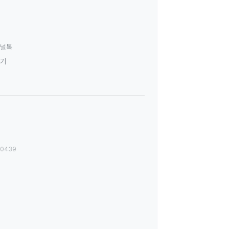
널톡
하기
00439