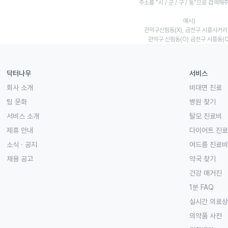
주소를 "시 / 군 / 구 / 동"으로 검색해
예시)
관악구신림동(X), 금천구 시흥사거리(
관악구 신림동(O) 금천구 시흥동(O
닥터나우
서비스
회사 소개
비대면 진료
팀 문화
병원 찾기
서비스 소개
탈모 진료비
제휴 안내
다이어트 진
소식 · 공지
여드름 진료비
채용 공고
약국 찾기
건강 매거진
1분 FAQ
실시간 의료
의약품 사전