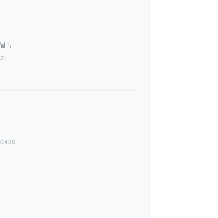
널톡
하기
00439