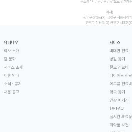
주소를 "시 / 군 / 구 / 동"으로 검색해
예시)
관악구신림동(X), 금천구 시흥사거리(
관악구 신림동(O) 금천구 시흥동(O
닥터나우
서비스
회사 소개
비대면 진료
팀 문화
병원 찾기
서비스 소개
탈모 진료비
제휴 안내
다이어트 진
소식 · 공지
여드름 진료비
채용 공고
약국 찾기
건강 매거진
1분 FAQ
실시간 의료
의약품 사전