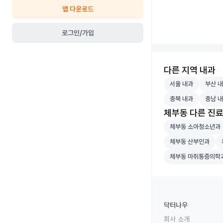
앱 다운로드
로그인/가입
다른 지역 내과
서울 내과 병원 검
부산 내
서울 내과
부산 
충북 내과 병원 검
충남 내
충북 내과
충남 
체부동 다른 진
체부동 소아청소년
체부동 소아청소년과
체부동 산부인과 병
체
체부동 산부인과
체부동 마취통증의
체부동 마취통증의학
닥터나우
회사 소개