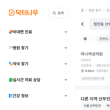
홈
병원 찾기
검
검색
비대면 진료
관련도 
병원 찾기
하나여성의원 병원 상세
하나여성의원
산부인과
약국 찾기
진료종료
내일 09:0
8.8km
서울특별시 
산부인과 전문의 1명
실시간 의료 상담
건강 정보
다른 지역 산부
서울 산부인과 병원
부산
서울 산부인과
부