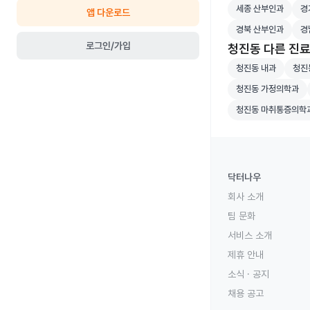
세종 산부인과 병원
경기
세종 산부인과
경
앱 다운로드
경북 산부인과 병원
경남
경북 산부인과
경
로그인/가입
청진동 다른 진
청진동 내과 병원 
청진동
청진동 내과
청진
청진동 가정의학과 
청진동 가정의학과
청진동 마취통증의
청진동 마취통증의학
닥터나우
회사 소개
팀 문화
서비스 소개
제휴 안내
소식 · 공지
채용 공고