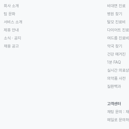
회사 소개
비대면 진료
팀 문화
병원 찾기
서비스 소개
탈모 진료비
제휴 안내
다이어트 진
소식 · 공지
여드름 진료비
채용 공고
약국 찾기
건강 매거진
1분 FAQ
실시간 의료
의약품 사전
질환백과
고객센터
채팅 문의 :
채
메일로 문의