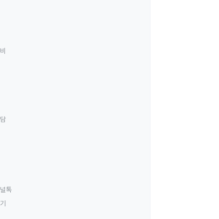
료비
상담
널톡
하기