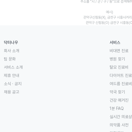
주소를 "시 / 군 / 구 / 동"으로 검색해
예시)
관악구신림동(X), 금천구 시흥사거리(
관악구 신림동(O) 금천구 시흥동(O
닥터나우
서비스
회사 소개
비대면 진료
팀 문화
병원 찾기
서비스 소개
탈모 진료비
제휴 안내
다이어트 진
소식 · 공지
여드름 진료비
채용 공고
약국 찾기
건강 매거진
1분 FAQ
실시간 의료
의약품 사전