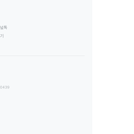
널톡
하기
00439