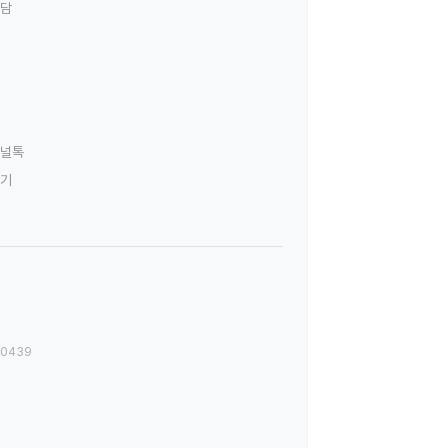
상담
널톡
하기
00439