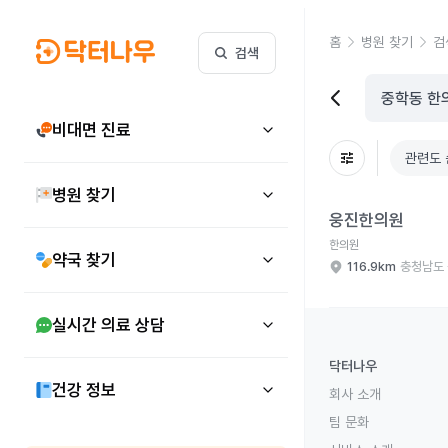
홈
병원 찾기
검
검색
비대면 진료
관련도 
병원 찾기
웅진한의원 병원 상세 
웅진한의원
한의원
약국 찾기
116.9km
충청남도
실시간 의료 상담
닥터나우
건강 정보
회사 소개
팀 문화