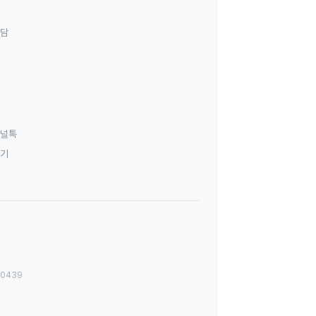
상담
널톡
하기
00439