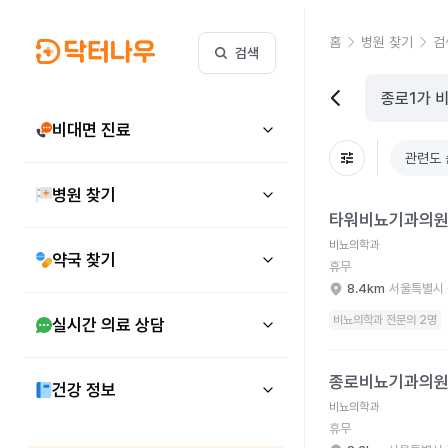
홈
병원 찾기
검
검색
비대면 진료
관련도 
병원 찾기
타워비뇨기과의원 병원
타워비뇨기과의
비뇨의학과
약국 찾기
휴무
8.4km
서울특별시 
비뇨의학과 전문의 2명
실시간 의료 상담
종로비뇨기과의원 병원
종로비뇨기과의
건강 정보
비뇨의학과
휴무