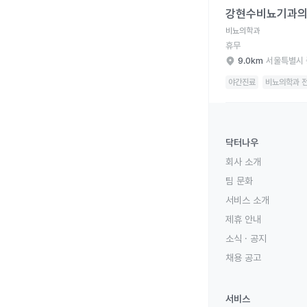
강현수비뇨기과
비뇨의학과
휴무
9.0km
서울특별시 
야간진료
비뇨의학과 전
닥터나우
회사 소개
팀 문화
서비스 소개
제휴 안내
소식 · 공지
채용 공고
서비스