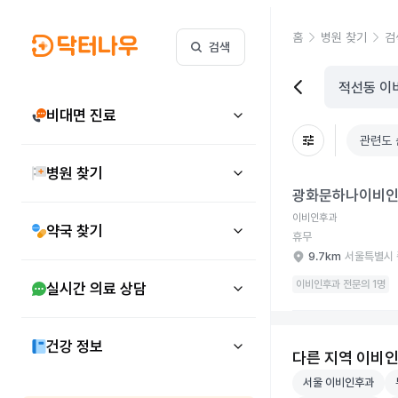
홈
병원 찾기
검
검색
비대면 진료
관련도 
병원 찾기
광화문하나이비인후과의
광화문하나이비
이비인후과
약국 찾기
휴무
9.7km
서울특별시 
이비인후과 전문의 1명
실시간 의료 상담
건강 정보
다른 지역 이비
서울 이비인후과 병
부
서울 이비인후과