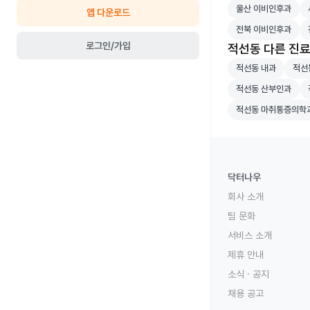
울산 이비인후과 병
세
울산 이비인후과
앱 다운로드
전북 이비인후과 병
전
전북 이비인후과
로그인/가입
적선동 다른 진
적선동 내과 병원 
적선동
적선동 내과
적선
적선동 산부인과 병
적
적선동 산부인과
적선동 마취통증의
적선동 마취통증의학
닥터나우
회사 소개
팀 문화
서비스 소개
제휴 안내
소식 · 공지
채용 공고