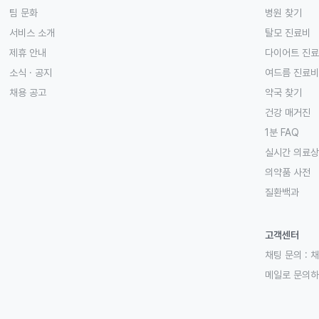
팀 문화
병원 찾기
서비스 소개
탈모 진료비
제휴 안내
다이어트 진
소식 · 공지
여드름 진료비
채용 공고
약국 찾기
건강 매거진
1분 FAQ
실시간 의료
의약품 사전
질환백과
고객센터
채팅 문의 :
채
메일로 문의