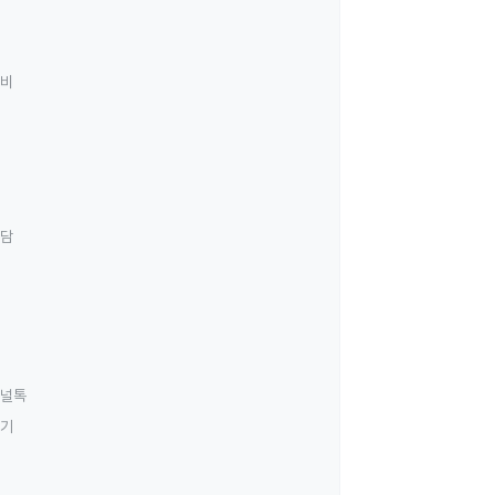
료비
상담
널톡
하기